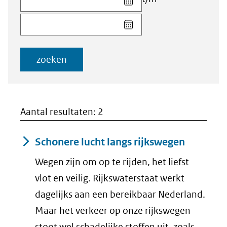
datum
Kies
voor
datum
veld
voor
Startdatum
veld
(dd-
zoeken
Einddatum
mm-
(dd-
jjjj)
mm-
jjjj)
Aantal resultaten: 2
Schonere lucht langs rijkswegen
Wegen zijn om op te rijden, het liefst
vlot en veilig. Rijkswaterstaat werkt
dagelijks aan een bereikbaar Nederland.
Maar het verkeer op onze rijkswegen
stoot wel schadelijke stoffen uit, zoals