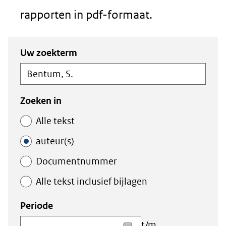
rapporten in pdf-formaat.
Zoeken
Zoeken
Uw zoekterm
in
binnen
de
de
index
index
Zoeken in
Alle tekst
auteur(s)
Documentnummer
Alle tekst inclusief bijlagen
Periode
Kies
t/m