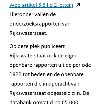
(opent
Woo artikel 3.3 lid 2 letter j
in
Hieronder vallen de
nieuw
onderzoeksrapporten van
venster)
Rijkswaterstaat.
(verwijst
Op deze plek publiceert
naar
Rijkswaterstaat ook de eigen
een
openbare rapporten uit de periode
andere
1822 tot heden en de openbare
website)
rapporten die in opdracht van
Rijkswaterstaat opgesteld zijn. De
databank omvat circa 65.000