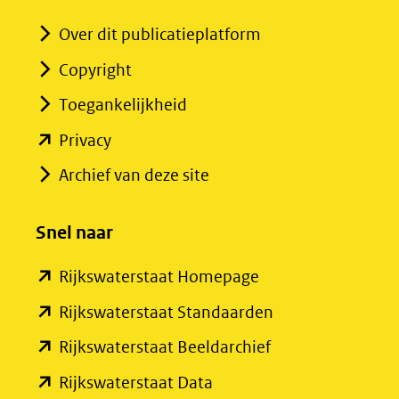
Over dit publicatieplatform
Copyright
Toegankelijkheid
(opent
Privacy
in
Archief van deze site
nieuw
venster)
Snel naar
(verwijst
(opent
Rijkswaterstaat Homepage
naar
in
een
(opent
Rijkswaterstaat Standaarden
nieuw
andere
in
(opent
Rijkswaterstaat Beeldarchief
venster)
website)
nieuw
in
(opent
Rijkswaterstaat Data
(verwijst
venster)