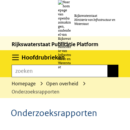
Ga
Rijkswaterstaat
naar
Ministerie van Infrastructuur en
Waterstaat
de
inhoud
Rijkswaterstaat Publicatie Platform
Uitklappen
Hoofdrubrieken
zoeken
zoeken
Homepage
Open overheid
Onderzoeksrapporten
Onderzoeksrapporten