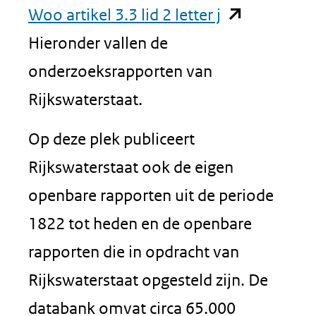
(opent
Woo artikel 3.3 lid 2 letter j
in
Hieronder vallen de
nieuw
onderzoeksrapporten van
venster)
Rijkswaterstaat.
(verwijst
Op deze plek publiceert
naar
Rijkswaterstaat ook de eigen
een
openbare rapporten uit de periode
andere
1822 tot heden en de openbare
website)
rapporten die in opdracht van
Rijkswaterstaat opgesteld zijn. De
databank omvat circa 65.000