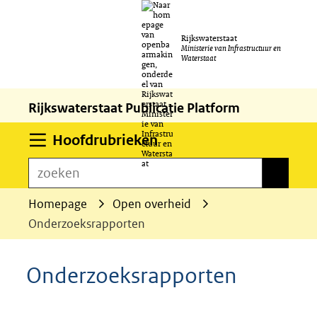
Ga
Rijkswaterstaat
naar
Ministerie van Infrastructuur en
Waterstaat
de
inhoud
Rijkswaterstaat Publicatie Platform
Uitklappen
Hoofdrubrieken
zoeken
zoeken
Homepage
Open overheid
Onderzoeksrapporten
Onderzoeksrapporten