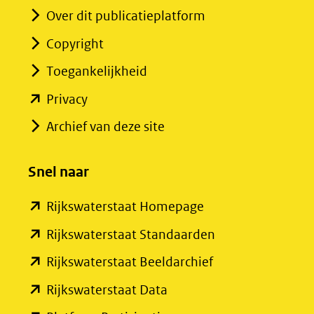
Over dit publicatieplatform
Copyright
Toegankelijkheid
(opent
Privacy
in
Archief van deze site
nieuw
venster)
Snel naar
(verwijst
(opent
Rijkswaterstaat Homepage
naar
in
een
(opent
Rijkswaterstaat Standaarden
nieuw
andere
in
(opent
Rijkswaterstaat Beeldarchief
venster)
website)
nieuw
in
(opent
Rijkswaterstaat Data
(verwijst
venster)
nieuw
in