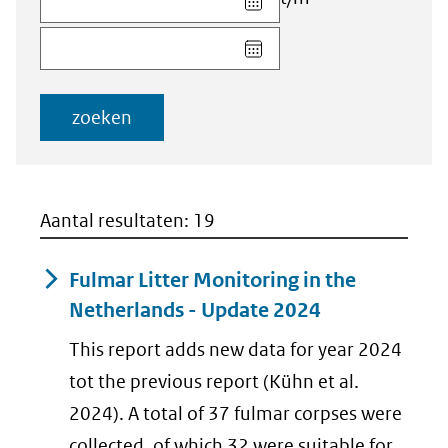
datum
Kies
voor
datum
veld
voor
Startdatum
veld
(dd-
zoeken
Einddatum
mm-
(dd-
jjjj)
mm-
jjjj)
Aantal resultaten: 19
Fulmar Litter Monitoring in the
Netherlands - Update 2024
This report adds new data for year 2024
tot the previous report (Kühn et al.
2024). A total of 37 fulmar corpses were
collected, of which 32 were suitable for