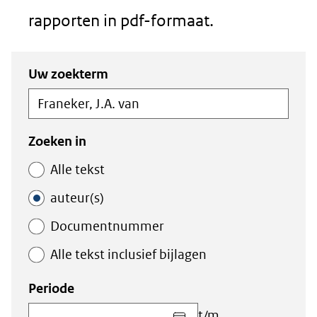
rapporten in pdf-formaat.
Zoeken
Zoeken
Uw zoekterm
in
binnen
de
de
index
index
Zoeken in
Alle tekst
auteur(s)
Documentnummer
Alle tekst inclusief bijlagen
Periode
Kies
t/m