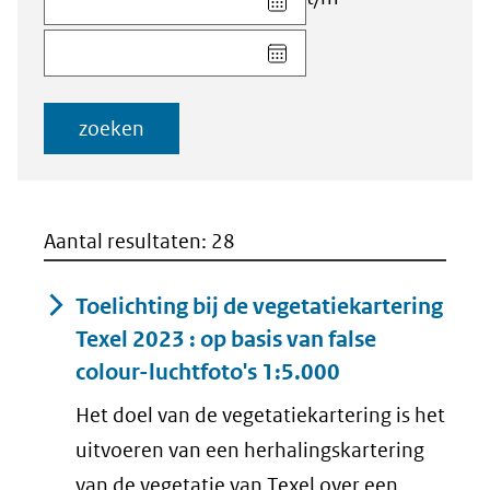
datum
Kies
voor
datum
veld
voor
Startdatum
veld
(dd-
zoeken
Einddatum
mm-
(dd-
jjjj)
mm-
jjjj)
Aantal resultaten: 28
Toelichting bij de vegetatiekartering
Texel 2023 : op basis van false
colour-luchtfoto's 1:5.000
Het doel van de vegetatiekartering is het
uitvoeren van een herhalingskartering
van de vegetatie van Texel over een