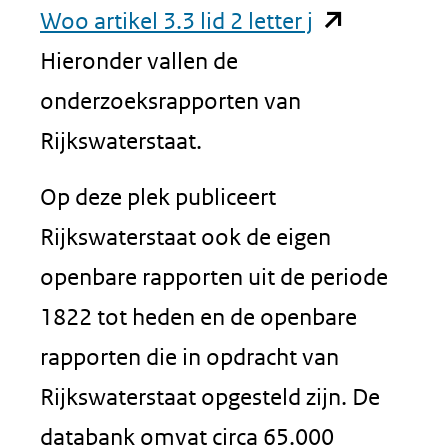
(opent
Woo artikel 3.3 lid 2 letter j
in
Hieronder vallen de
nieuw
onderzoeksrapporten van
venster)
Rijkswaterstaat.
(verwijst
Op deze plek publiceert
naar
Rijkswaterstaat ook de eigen
een
openbare rapporten uit de periode
andere
1822 tot heden en de openbare
website)
rapporten die in opdracht van
Rijkswaterstaat opgesteld zijn. De
databank omvat circa 65.000