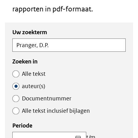
rapporten in pdf-formaat.
Zoeken
Zoeken
Uw zoekterm
in
binnen
de
de
index
index
Zoeken in
Alle tekst
auteur(s)
Documentnummer
Alle tekst inclusief bijlagen
Periode
Kies
t/m