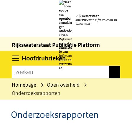
Ga
Rijkswaterstaat
naar
Ministerie van Infrastructuur en
Waterstaat
de
inhoud
Rijkswaterstaat Publicatie Platform
Uitklappen
Hoofdrubrieken
zoeken
zoeken
Homepage
Open overheid
Onderzoeksrapporten
Onderzoeksrapporten