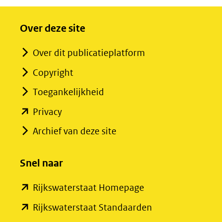
Over deze site
Over dit publicatieplatform
Copyright
Toegankelijkheid
(opent
Privacy
in
Archief van deze site
nieuw
venster)
Snel naar
(verwijst
(opent
Rijkswaterstaat Homepage
naar
in
een
(opent
Rijkswaterstaat Standaarden
nieuw