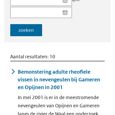
datum
Kies
voor
datum
veld
voor
Startdatum
veld
(dd-
zoeken
Einddatum
mm-
(dd-
jjjj)
mm-
jjjj)
Aantal resultaten: 10
Bemonstering adulte rheofiele
vissen in nevengeulen bij Gameren
en Opijnen in 2001
In mei 2001 is er in de meestromende
nevengeulen van Opijnen en Gameren
langs de rivier de Waal een onderzoek