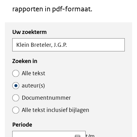
rapporten in pdf-formaat.
Zoeken
Zoeken
Uw zoekterm
in
binnen
de
de
index
index
Zoeken in
Alle tekst
auteur(s)
Documentnummer
Alle tekst inclusief bijlagen
Periode
Kies
t/m