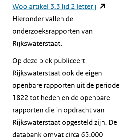
(opent
Woo artikel 3.3 lid 2 letter j
in
Hieronder vallen de
nieuw
onderzoeksrapporten van
venster)
Rijkswaterstaat.
(verwijst
Op deze plek publiceert
naar
Rijkswaterstaat ook de eigen
een
openbare rapporten uit de periode
andere
1822 tot heden en de openbare
website)
rapporten die in opdracht van
Rijkswaterstaat opgesteld zijn. De
databank omvat circa 65.000