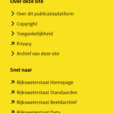
Over deze site
Over dit publicatieplatform
Copyright
Toegankelijkheid
(opent
Privacy
in
Archief van deze site
nieuw
venster)
Snel naar
(verwijst
(opent
Rijkswaterstaat Homepage
naar
in
een
(opent
Rijkswaterstaat Standaarden
nieuw
andere
in
(opent
Rijkswaterstaat Beeldarchief
venster)
website)
nieuw
in
(opent
Rijkswaterstaat Data