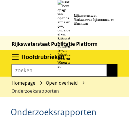
Ga
Rijkswaterstaat
naar
Ministerie van Infrastructuur en
Waterstaat
de
inhoud
Rijkswaterstaat Publicatie Platform
Uitklappen
Hoofdrubrieken
zoeken
zoeken
Homepage
Open overheid
Onderzoeksrapporten
Onderzoeksrapporten