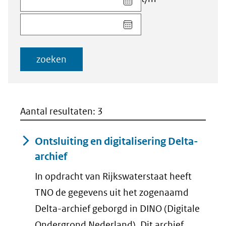
datum
Kies
voor
datum
veld
voor
Startdatum
veld
(dd-
zoeken
Einddatum
mm-
(dd-
jjjj)
mm-
jjjj)
Aantal resultaten: 3
Ontsluiting en digitalisering Delta-
archief
In opdracht van Rijkswaterstaat heeft
TNO de gegevens uit het zogenaamd
Delta-archief geborgd in DINO (Digitale
Ondergrond Nederland). Dit archief