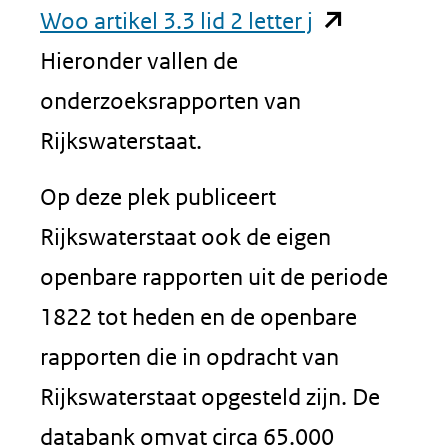
(opent
Woo artikel 3.3 lid 2 letter j
in
Hieronder vallen de
nieuw
onderzoeksrapporten van
venster)
Rijkswaterstaat.
(verwijst
Op deze plek publiceert
naar
Rijkswaterstaat ook de eigen
een
openbare rapporten uit de periode
andere
1822 tot heden en de openbare
website)
rapporten die in opdracht van
Rijkswaterstaat opgesteld zijn. De
databank omvat circa 65.000