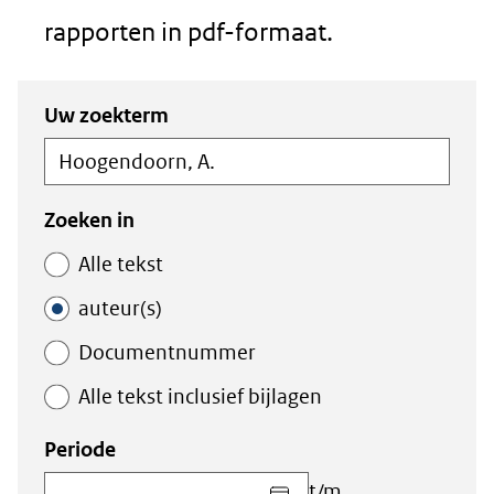
rapporten in pdf-formaat.
Zoeken
Zoeken
Uw zoekterm
in
binnen
de
de
index
index
Zoeken in
Alle tekst
auteur(s)
Documentnummer
Alle tekst inclusief bijlagen
Periode
Kies
t/m