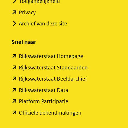
Toegankelijkheid
(opent
Privacy
in
Archief van deze site
nieuw
venster)
Snel naar
(verwijst
(opent
Rijkswaterstaat Homepage
naar
in
een
(opent
Rijkswaterstaat Standaarden
nieuw
andere
in
(opent
Rijkswaterstaat Beeldarchief
venster)
website)
nieuw
in
(opent
Rijkswaterstaat Data
(verwijst
venster)
nieuw
in
(opent
Platform Participatie
naar
(verwijst
venster)
nieuw
in
een
(opent
Officiële bekendmakingen
naar
(verwijst
venster)
nieuw
andere
in
een
naar
(verwijst