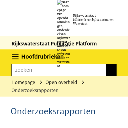
Ga
Rijkswaterstaat
naar
Ministerie van Infrastructuur en
Waterstaat
de
inhoud
Rijkswaterstaat Publicatie Platform
Uitklappen
Hoofdrubrieken
zoeken
zoeken
Homepage
Open overheid
Onderzoeksrapporten
Onderzoeksrapporten