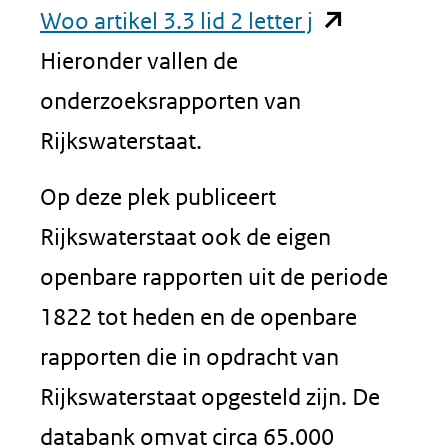
(opent
Woo artikel 3.3 lid 2 letter j
in
Hieronder vallen de
nieuw
onderzoeksrapporten van
venster)
Rijkswaterstaat.
(verwijst
Op deze plek publiceert
naar
Rijkswaterstaat ook de eigen
een
openbare rapporten uit de periode
andere
1822 tot heden en de openbare
website)
rapporten die in opdracht van
Rijkswaterstaat opgesteld zijn. De
databank omvat circa 65.000