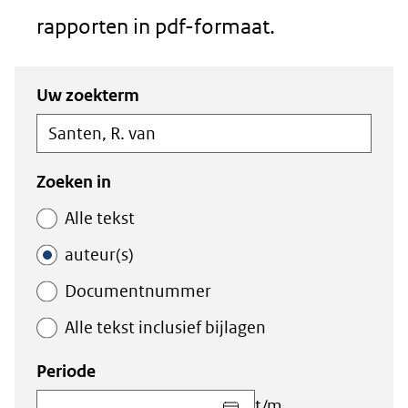
rapporten in pdf-formaat.
Zoeken
Zoeken
Uw zoekterm
in
binnen
de
de
index
index
Zoeken in
Alle tekst
auteur(s)
Documentnummer
Alle tekst inclusief bijlagen
Periode
Kies
t/m