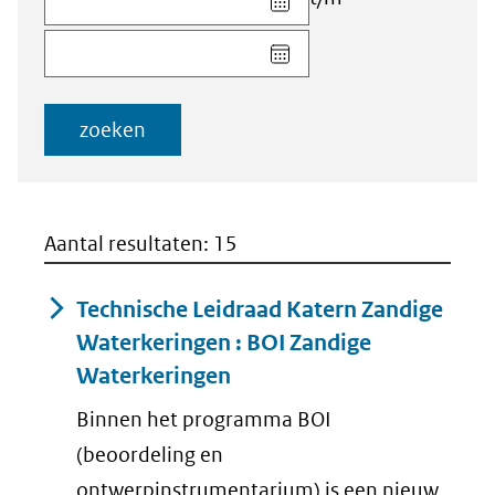
datum
Kies
voor
datum
veld
voor
Startdatum
veld
(dd-
zoeken
Einddatum
mm-
(dd-
jjjj)
mm-
jjjj)
Aantal resultaten: 15
Technische Leidraad Katern Zandige
Waterkeringen : BOI Zandige
Waterkeringen
Binnen het programma BOI
(beoordeling en
ontwerpinstrumentarium) is een nieuw