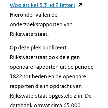
(opent
Woo artikel 3.3 lid 2 letter j
in
Hieronder vallen de
nieuw
onderzoeksrapporten van
venster)
Rijkswaterstaat.
(verwijst
Op deze plek publiceert
naar
Rijkswaterstaat ook de eigen
een
openbare rapporten uit de periode
andere
1822 tot heden en de openbare
website)
rapporten die in opdracht van
Rijkswaterstaat opgesteld zijn. De
databank omvat circa 65.000