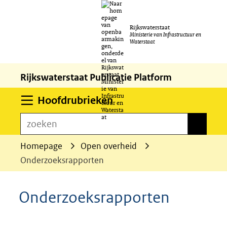
Ga
Rijkswaterstaat
naar
Ministerie van Infrastructuur en
Waterstaat
de
inhoud
Rijkswaterstaat Publicatie Platform
Uitklappen
Hoofdrubrieken
zoeken
zoeken
Homepage
Open overheid
Onderzoeksrapporten
Onderzoeksrapporten