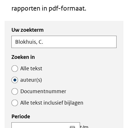
rapporten in pdf-formaat.
Zoeken
Zoeken
Uw zoekterm
in
binnen
de
de
index
index
Zoeken in
Alle tekst
auteur(s)
Documentnummer
Alle tekst inclusief bijlagen
Periode
Kies
t/m