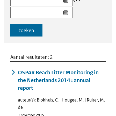
datum
Kies
voor
datum
veld
voor
Startdatum
veld
(dd-
zoeken
Einddatum
mm-
(dd-
jjjj)
mm-
jjjj)
Aantal resultaten: 2
OSPAR Beach Litter Monitoring in
the Netherlands 2014 : annual
report
auteur(s): Blokhuis, C. | Hougee, M. | Ruiter, M.
de
1 november 2015