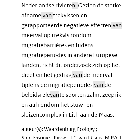
Nederlandse riviere
n.
Gezien de sterke
afname
van
trekvissen en
gerapporteerde negatieve effecten
van
meerval op trekvis rondom
migratiebarrières en tijdens
migratieperiodes in andere Europese
landen, richt dit onderzoek zich op het
dieet en het gedrag
van
de meerval
tijdens de migratieperiodes
van
de
beleidsrele
van
te soorten zalm, zeeprik
en aal rondom het stuw- en
sluizencomplex in Lith aan de Maas.
auteur(s): Waardenburg Ecology ;
Sportvisunie | Rijssel, J.C. van | Claus, M.P.A. |