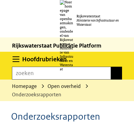
Ga
Rijkswaterstaat
naar
Ministerie van Infrastructuur en
Waterstaat
de
inhoud
Rijkswaterstaat Publicatie Platform
Uitklappen
Hoofdrubrieken
zoeken
zoeken
Homepage
Open overheid
Onderzoeksrapporten
Onderzoeksrapporten