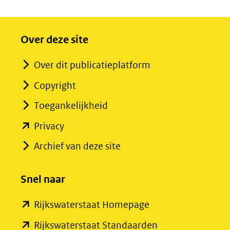
Over deze site
Over dit publicatieplatform
Copyright
Toegankelijkheid
(opent
Privacy
in
Archief van deze site
nieuw
venster)
Snel naar
(verwijst
(opent
Rijkswaterstaat Homepage
naar
in
een
(opent
Rijkswaterstaat Standaarden