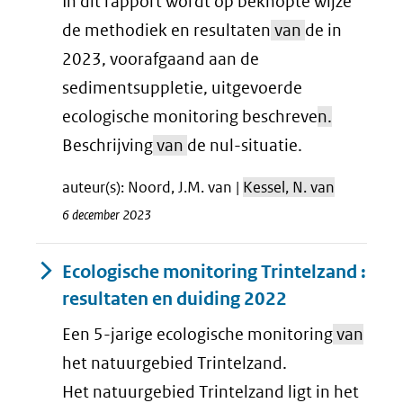
In dit rapport wordt op beknopte wijze
de methodiek en resultaten
van
de in
2023, voorafgaand aan de
sedimentsuppletie, uitgevoerde
ecologische monitoring beschreve
n.
Beschrijving
van
de nul-situatie.
auteur(s): Noord, J.M. van |
Kessel, N. van
6 december 2023
Ecologische monitoring Trintelzand :
resultaten en duiding 2022
Een 5-jarige ecologische monitoring
van
het natuurgebied Trintelzand.
Het natuurgebied Trintelzand ligt in het