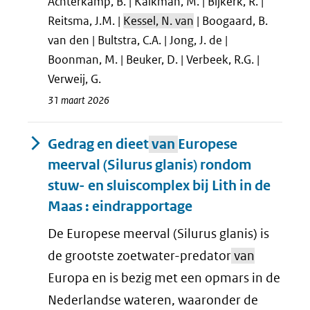
Achterkamp, B. | Kalkman, M. | Bijkerk, R. |
Reitsma, J.M. |
Kessel, N. van
| Boogaard, B.
van den | Bultstra, C.A. | Jong, J. de |
Boonman, M. | Beuker, D. | Verbeek, R.G. |
Verweij, G.
31 maart 2026
Gedrag en dieet
van
Europese
meerval (Silurus glanis) rondom
stuw- en sluiscomplex bij Lith in de
Maas : eindrapportage
De Europese meerval (Silurus glanis) is
de grootste zoetwater-predator
van
Europa en is bezig met een opmars in de
Nederlandse wateren, waaronder de