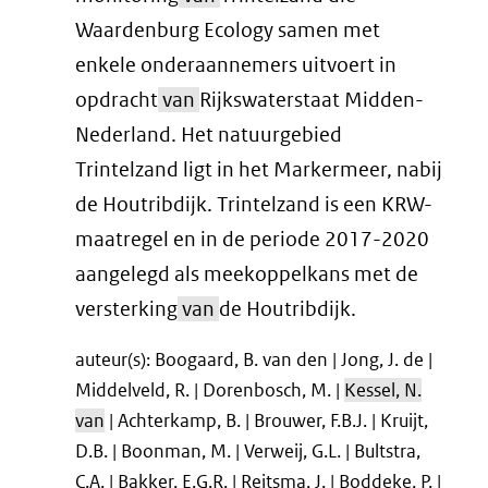
Waardenburg Ecology samen met
enkele onderaannemers uitvoert in
opdracht
van
Rijkswaterstaat Midden-
Nederland. Het natuurgebied
Trintelzand ligt in het Markermeer, nabij
de Houtribdijk. Trintelzand is een KRW-
maatregel en in de periode 2017-2020
aangelegd als meekoppelkans met de
versterking
van
de Houtribdijk.
auteur(s): Boogaard, B. van den | Jong, J. de |
Middelveld, R. | Dorenbosch, M. |
Kessel, N.
van
| Achterkamp, B. | Brouwer, F.B.J. | Kruijt,
D.B. | Boonman, M. | Verweij, G.L. | Bultstra,
C.A. | Bakker, E.G.R. | Reitsma, J. | Boddeke, P. |