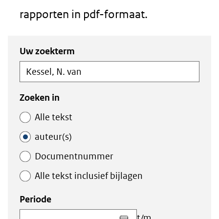
rapporten in pdf-formaat.
Zoeken
Zoeken
Uw zoekterm
in
binnen
de
de
index
index
Zoeken in
Alle tekst
auteur(s)
Documentnummer
Alle tekst inclusief bijlagen
Periode
Kies
t/m