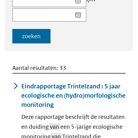
datum
Kies
voor
datum
veld
voor
Startdatum
veld
(dd-
zoeken
Einddatum
mm-
(dd-
jjjj)
mm-
jjjj)
Aantal resultaten: 33
Eindrapportage Trintelzand : 5 jaar
ecologische en (hydro)morfologische
monitoring
Deze rapportage beschrijft de resultaten
en duiding
van
een 5-jarige ecologische
monitoring
van
Trintelzand die