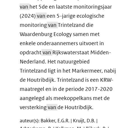
van
het 5de en laatste monitoringsjaar
(2024)
van
een 5-jarige ecologische
monitoring
van
Trintelzand die
Waardenburg Ecology samen met
enkele onderaannemers uitvoert in
opdracht
van
Rijkswaterstaat Midden-
Nederland. Het natuurgebied
Trintelzand ligt in het Markermeer, nabij
de Houtribdijk. Trintelzand is een KRW-
maatregel en in de periode 2017-2020
aangelegd als meekoppelkans met de
versterking
van
de Houtribdijk.
auteur(s): Bakker, E.G.R. | Kruijt, D.B. |