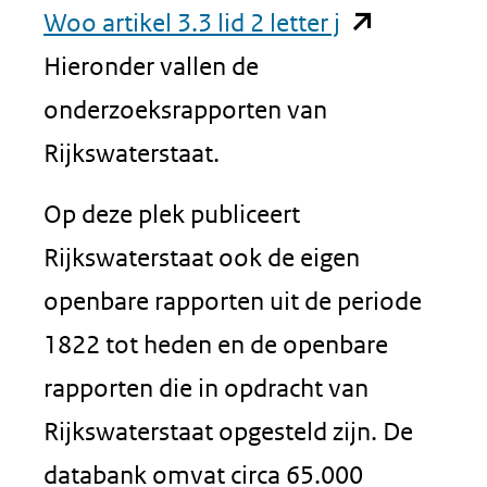
(opent
Woo artikel 3.3 lid 2 letter j
in
Hieronder vallen de
nieuw
onderzoeksrapporten van
venster)
Rijkswaterstaat.
(verwijst
Op deze plek publiceert
naar
Rijkswaterstaat ook de eigen
een
openbare rapporten uit de periode
andere
1822 tot heden en de openbare
website)
rapporten die in opdracht van
Rijkswaterstaat opgesteld zijn. De
databank omvat circa 65.000