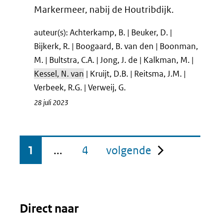
Markermeer, nabij de Houtribdijk.
auteur(s): Achterkamp, B. | Beuker, D. |
Bijkerk, R. | Boogaard, B. van den | Boonman,
M. | Bultstra, C.A. | Jong, J. de | Kalkman, M. |
Kessel, N. van
| Kruijt, D.B. | Reitsma, J.M. |
Verbeek, R.G. | Verweij, G.
28 juli 2023
pagina
1
...
4
volgende
Direct naar