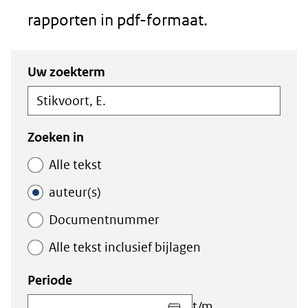
rapporten in pdf-formaat.
Zoeken
Zoeken
Uw zoekterm
in
binnen
de
de
index
index
Zoeken in
Alle tekst
auteur(s)
Documentnummer
Alle tekst inclusief bijlagen
Periode
Kies
t/m