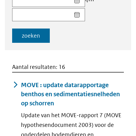
datum
Kies
voor
datum
veld
voor
Startdatum
veld
(dd-
zoeken
Einddatum
mm-
(dd-
jjjj)
mm-
jjjj)
Aantal resultaten: 16
MOVE : update datarapportage
benthos en sedimentatiesnelheden
op schorren
Update van het MOVE-rapport 7 (MOVE
hypothesendocument 2003) voor de
onderdelen bodemdieren en