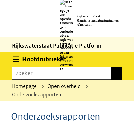
Ga
Rijkswaterstaat
naar
Ministerie van Infrastructuur en
Waterstaat
de
inhoud
Rijkswaterstaat Publicatie Platform
Uitklappen
Hoofdrubrieken
zoeken
zoeken
Homepage
Open overheid
Onderzoeksrapporten
Onderzoeksrapporten