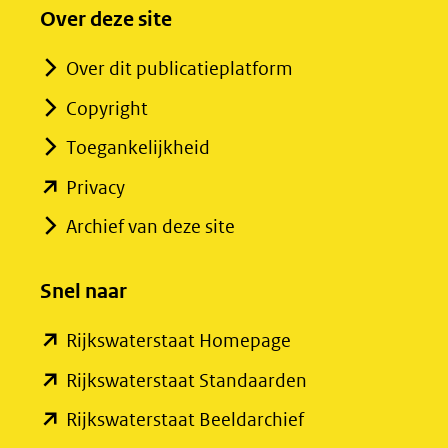
Over deze site
Over dit publicatieplatform
Copyright
Toegankelijkheid
(opent
Privacy
in
Archief van deze site
nieuw
venster)
Snel naar
(verwijst
(opent
Rijkswaterstaat Homepage
naar
in
een
(opent
Rijkswaterstaat Standaarden
nieuw
andere
in
(opent
Rijkswaterstaat Beeldarchief
venster)
website)
nieuw