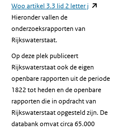
(opent
Woo artikel 3.3 lid 2 letter j
in
Hieronder vallen de
nieuw
onderzoeksrapporten van
venster)
Rijkswaterstaat.
(verwijst
Op deze plek publiceert
naar
Rijkswaterstaat ook de eigen
een
openbare rapporten uit de periode
andere
1822 tot heden en de openbare
website)
rapporten die in opdracht van
Rijkswaterstaat opgesteld zijn. De
databank omvat circa 65.000