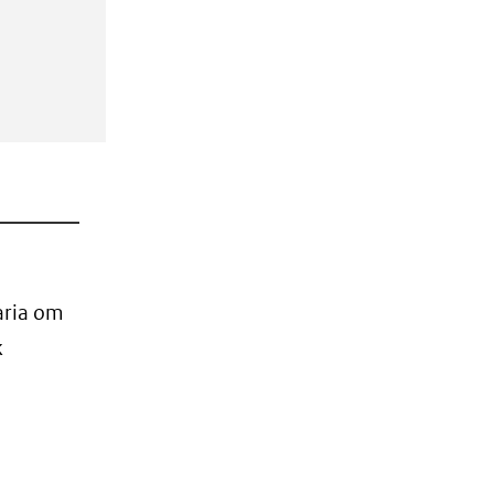
aria om
k