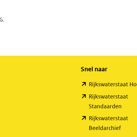
G.
Snel naar
Rijkswaterstaat 
Rijkswaterstaat
(open
Standaarden
in
Rijkswaterstaat
nieuw
(open
Beeldarchief
venste