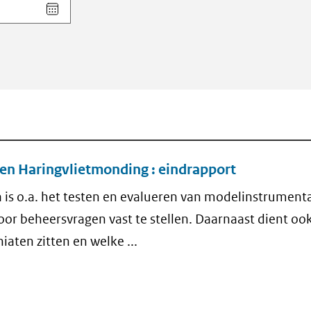
Kies
datum
voor
veld
Einddatum
(dd-
mm-
jjjj)
en Haringvlietmonding : eindrapport
 is o.a. het testen en evalueren van modelinstrument
or beheersvragen vast te stellen. Daarnaast dient oo
aten zitten en welke ...