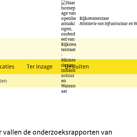
Ga
naar
Rijkswaterstaat
Ministerie van Infrastructuur en W
de
inhoud
caties
Ter inzage
Besluiten
ten
 vallen de onderzoeksrapporten van