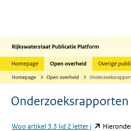
Rijkswaterstaat Publicatie Platform
Homepage
Open overheid
Overige publi
Homepage
Open overheid
Onderzoeksrappor
Onderzoeksrapporten
(opent
Woo artikel 3.3 lid 2 letter j
Hieronder