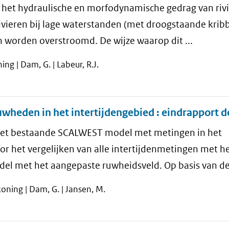
 het hydraulische en morfodynamische gedrag van rivi
ivieren bij lage waterstanden (met droogstaande krib
worden overstroomd. De wijze waarop dit ...
ng | Dam, G. | Labeur, R.J.
heden in het intertijdengebied : eindrapport de
n het bestaande SCALWEST model met metingen in het
r het vergelijken van alle intertijdenmetingen met h
met het aangepaste ruwheidsveld. Op basis van dez
oning | Dam, G. | Jansen, M.