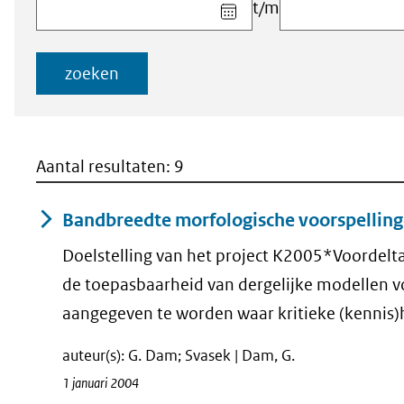
Kies
t/m
datum
voor
veld
zoeken
Startdatum
(dd-
mm-
jjjj)
Aantal resultaten: 9
Bandbreedte morfologische voorspelling
Doelstelling van het project K2005*Voordelta
de toepasbaarheid van dergelijke modellen vo
aangegeven te worden waar kritieke (kennis)hi
auteur(s): G. Dam; Svasek | Dam, G.
1 januari 2004