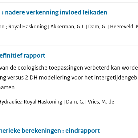
 : nadere verkenning invloed leikaden
n ; Royal Haskoning | Akkerman, G.J. | Dam, G. | Heereveld, 
finitief rapport
 van de ecologische toepassingen verbeterd kan word
g versus 2 DH modellering voor het intergetijdengeb
arten.
ydraulics; Royal Haskoning | Dam, G. | Vries, M. de
merieke berekeningen : eindrapport