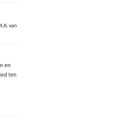
M.A. van
en en
ied ten