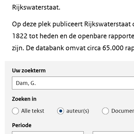
in
Rijkswaterstaat.
nieuw
Op deze plek publiceert Rijkswaterstaat
venster)
1822 tot heden en de openbare rapporten
(verwijst
zijn. De databank omvat circa 65.000 ra
naar
een
Zoeken
Zoeken
Uw zoekterm
andere
in
binnen
de
de
website)
index
index
Zoeken in
Alle tekst
auteur(s)
Docume
Periode