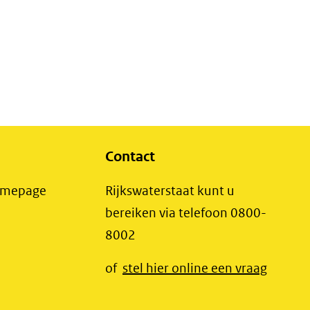
Contact
(opent
Homepage
Rijkswaterstaat kunt u
in
bereiken via telefoon 0800-
nieuw
8002
t
venster)
(opent
of
stel hier online een vraag
(verwijst
t
in
naar
r)