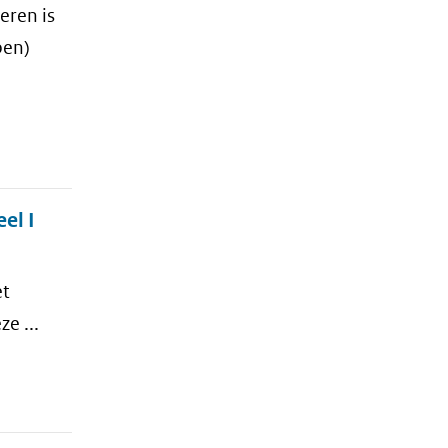
eren is
ben)
el I
et
e ...