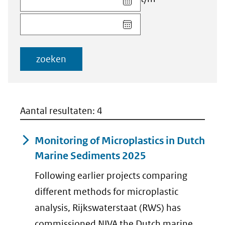
datum
Kies
voor
datum
veld
voor
Startdatum
veld
(dd-
zoeken
Einddatum
mm-
(dd-
jjjj)
mm-
jjjj)
Aantal resultaten: 4
Monitoring of Microplastics in Dutch
Marine Sediments 2025
Following earlier projects comparing
different methods for microplastic
analysis, Rijkswaterstaat (RWS) has
commissioned NIVA the Dutch marine