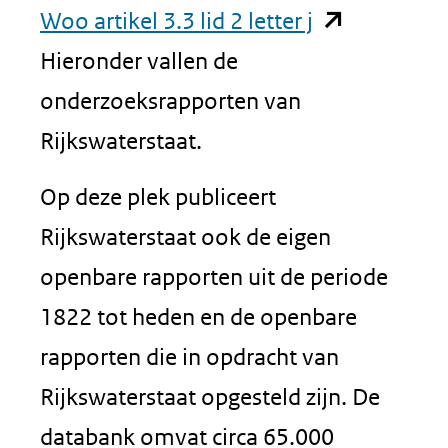
(opent
Woo artikel 3.3 lid 2 letter j
in
Hieronder vallen de
nieuw
onderzoeksrapporten van
venster)
Rijkswaterstaat.
(verwijst
Op deze plek publiceert
naar
Rijkswaterstaat ook de eigen
een
openbare rapporten uit de periode
andere
1822 tot heden en de openbare
website)
rapporten die in opdracht van
Rijkswaterstaat opgesteld zijn. De
databank omvat circa 65.000