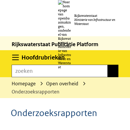
Ga
Rijkswaterstaat
naar
Ministerie van Infrastructuur en
Waterstaat
de
inhoud
Rijkswaterstaat Publicatie Platform
Uitklappen
Hoofdrubrieken
zoeken
zoeken
Homepage
Open overheid
Onderzoeksrapporten
Onderzoeksrapporten