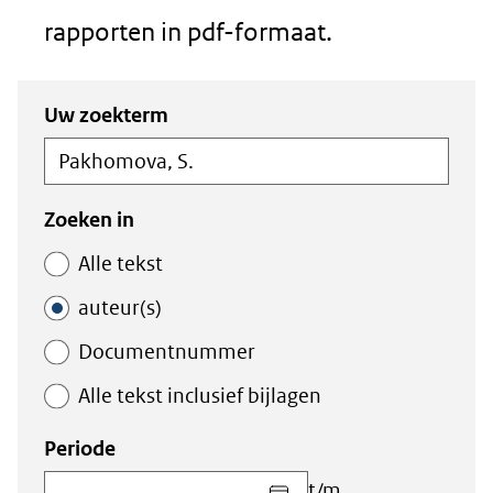
rapporten in pdf-formaat.
Zoeken
Zoeken
Uw zoekterm
in
binnen
de
de
index
index
Zoeken in
Alle tekst
auteur(s)
Documentnummer
Alle tekst inclusief bijlagen
Periode
Kies
t/m