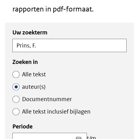
rapporten in pdf-formaat.
Zoeken
Zoeken
Uw zoekterm
in
binnen
de
de
index
index
Zoeken in
Alle tekst
auteur(s)
Documentnummer
Alle tekst inclusief bijlagen
Periode
Kies
t/m