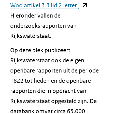
(opent
Woo artikel 3.3 lid 2 letter j
in
Hieronder vallen de
nieuw
onderzoeksrapporten van
venster)
Rijkswaterstaat.
(verwijst
Op deze plek publiceert
naar
Rijkswaterstaat ook de eigen
een
openbare rapporten uit de periode
andere
1822 tot heden en de openbare
website)
rapporten die in opdracht van
Rijkswaterstaat opgesteld zijn. De
databank omvat circa 65.000