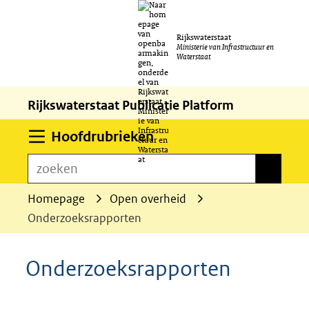
Ga
Rijkswaterstaat
naar
Ministerie van Infrastructuur en
Waterstaat
de
inhoud
Rijkswaterstaat Publicatie Platform
Uitklappen
Hoofdrubrieken
zoeken
zoeken
Homepage
Open overheid
Onderzoeksrapporten
Onderzoeksrapporten