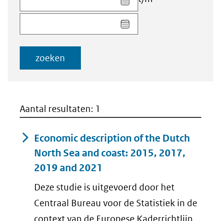
datum
Kies
voor
datum
veld
voor
Startdatum
veld
(dd-
zoeken
Einddatum
mm-
(dd-
jjjj)
mm-
jjjj)
Aantal resultaten: 1
Economic description of the Dutch
North Sea and coast: 2015, 2017,
2019 and 2021
Deze studie is uitgevoerd door het
Centraal Bureau voor de Statistiek in de
context van de Europese Kaderrichtlijn