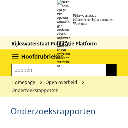
Ga
Rijkswaterstaat
naar
Ministerie van Infrastructuur en
Waterstaat
de
inhoud
Rijkswaterstaat Publicatie Platform
Uitklappen
Hoofdrubrieken
zoeken
zoeken
Homepage
Open overheid
Onderzoeksrapporten
Onderzoeksrapporten