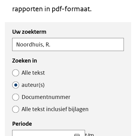
rapporten in pdf-formaat.
Zoeken
Zoeken
Uw zoekterm
in
binnen
de
de
index
index
Zoeken in
Alle tekst
auteur(s)
Documentnummer
Alle tekst inclusief bijlagen
Periode
Kies
t/m