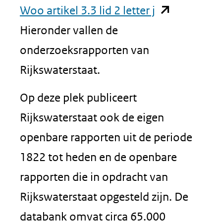
(opent
Woo artikel 3.3 lid 2 letter j
in
Hieronder vallen de
nieuw
onderzoeksrapporten van
venster)
Rijkswaterstaat.
(verwijst
Op deze plek publiceert
naar
Rijkswaterstaat ook de eigen
een
openbare rapporten uit de periode
andere
1822 tot heden en de openbare
website)
rapporten die in opdracht van
Rijkswaterstaat opgesteld zijn. De
databank omvat circa 65.000