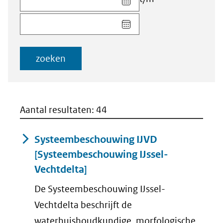
datum
Kies
voor
datum
veld
voor
Startdatum
veld
(dd-
zoeken
Einddatum
mm-
(dd-
jjjj)
mm-
jjjj)
Aantal resultaten: 44
Systeembeschouwing IJVD
[Systeembeschouwing IJssel-
Vechtdelta]
De Systeembeschouwing IJssel-
Vechtdelta beschrijft de
waterhuishoudkundige, morfologische