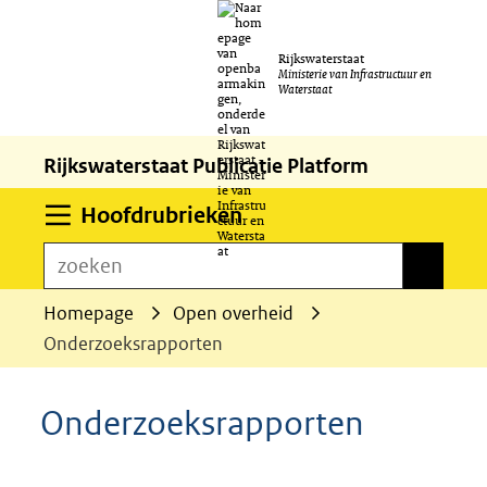
Ga
Rijkswaterstaat
naar
Ministerie van Infrastructuur en
Waterstaat
de
inhoud
Rijkswaterstaat Publicatie Platform
Uitklappen
Hoofdrubrieken
zoeken
zoeken
Homepage
Open overheid
Onderzoeksrapporten
Onderzoeksrapporten