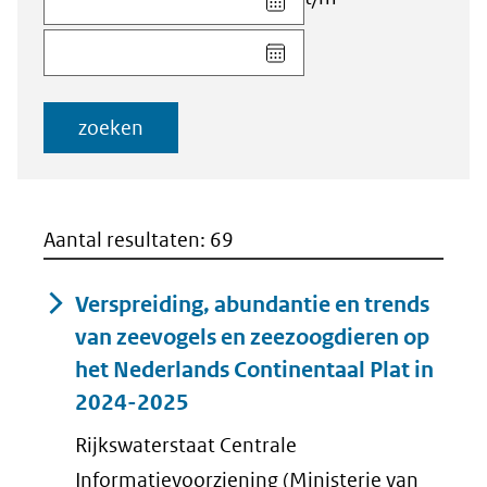
datum
Kies
voor
datum
veld
voor
Startdatum
veld
(dd-
zoeken
Einddatum
mm-
(dd-
jjjj)
mm-
jjjj)
Aantal resultaten: 69
Verspreiding, abundantie en trends
van zeevogels en zeezoogdieren op
het Nederlands Continentaal Plat in
2024-2025
Rijkswaterstaat Centrale
Informatievoorziening (Ministerie van