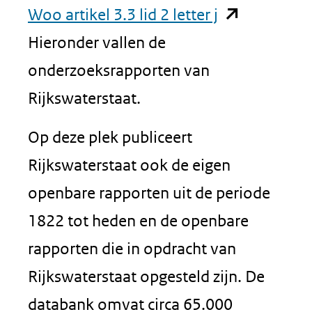
(opent
Woo artikel 3.3 lid 2 letter j
in
Hieronder vallen de
nieuw
onderzoeksrapporten van
venster)
Rijkswaterstaat.
(verwijst
Op deze plek publiceert
naar
Rijkswaterstaat ook de eigen
een
openbare rapporten uit de periode
andere
1822 tot heden en de openbare
website)
rapporten die in opdracht van
Rijkswaterstaat opgesteld zijn. De
databank omvat circa 65.000