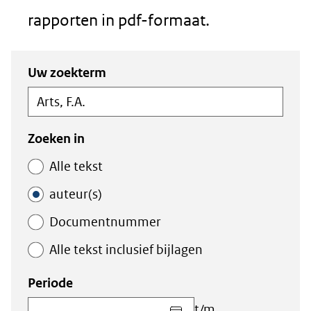
rapporten in pdf-formaat.
Zoeken
Zoeken
Uw zoekterm
in
binnen
de
de
index
index
Zoeken in
Alle tekst
auteur(s)
Documentnummer
Alle tekst inclusief bijlagen
Periode
Kies
t/m