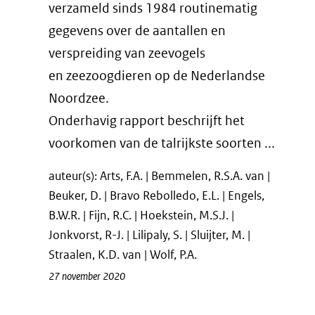
verzameld sinds 1984 routinematig
gegevens over de aantallen en
verspreiding van zeevogels
en zeezoogdieren op de Nederlandse
Noordzee.
Onderhavig rapport beschrijft het
voorkomen van de talrijkste soorten ...
auteur(s): Arts, F.A. | Bemmelen, R.S.A. van |
Beuker, D. | Bravo Rebolledo, E.L. | Engels,
B.W.R. | Fijn, R.C. | Hoekstein, M.S.J. |
Jonkvorst, R-J. | Lilipaly, S. | Sluijter, M. |
Straalen, K.D. van | Wolf, P.A.
27 november 2020