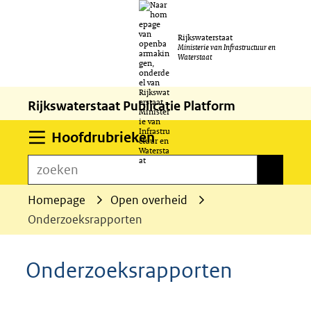
Ga
Rijkswaterstaat
naar
Ministerie van Infrastructuur en
Waterstaat
de
inhoud
Rijkswaterstaat Publicatie Platform
Uitklappen
Hoofdrubrieken
zoeken
zoeken
Homepage
Open overheid
Onderzoeksrapporten
Onderzoeksrapporten