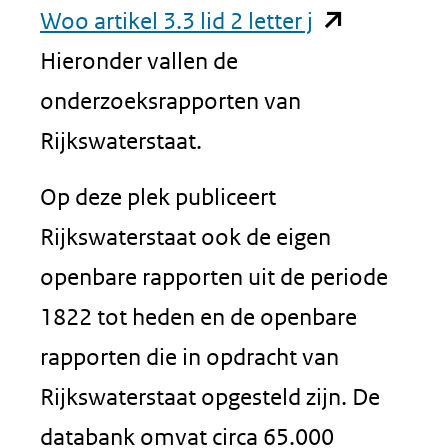
(opent
Woo artikel 3.3 lid 2 letter j
in
Hieronder vallen de
nieuw
onderzoeksrapporten van
venster)
Rijkswaterstaat.
(verwijst
Op deze plek publiceert
naar
Rijkswaterstaat ook de eigen
een
openbare rapporten uit de periode
andere
1822 tot heden en de openbare
website)
rapporten die in opdracht van
Rijkswaterstaat opgesteld zijn. De
databank omvat circa 65.000