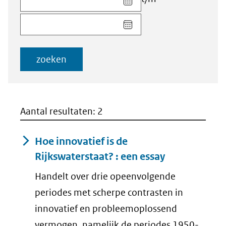
datum
Kies
voor
datum
veld
voor
Startdatum
veld
(dd-
zoeken
Einddatum
mm-
(dd-
jjjj)
mm-
jjjj)
Aantal resultaten: 2
Hoe innovatief is de
Rijkswaterstaat? : een essay
Handelt over drie opeenvolgende
periodes met scherpe contrasten in
innovatief en probleemoplossend
vermogen, namelijk de periodes 1950-