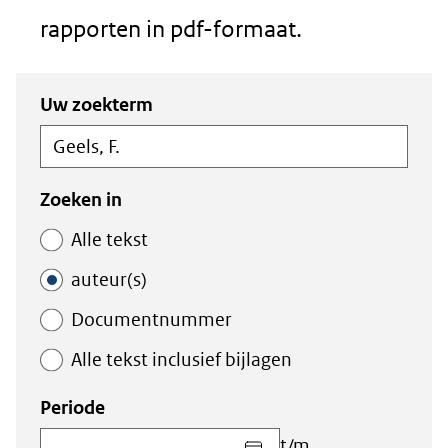
rapporten in pdf-formaat.
Zoeken
Zoeken
Uw zoekterm
in
binnen
de
de
index
index
Zoeken in
Alle tekst
auteur(s)
Documentnummer
Alle tekst inclusief bijlagen
Periode
Kies
t/m