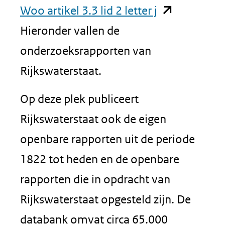
(opent
Woo artikel 3.3 lid 2 letter j
in
Hieronder vallen de
nieuw
onderzoeksrapporten van
venster)
Rijkswaterstaat.
(verwijst
Op deze plek publiceert
naar
Rijkswaterstaat ook de eigen
een
openbare rapporten uit de periode
andere
1822 tot heden en de openbare
website)
rapporten die in opdracht van
Rijkswaterstaat opgesteld zijn. De
databank omvat circa 65.000