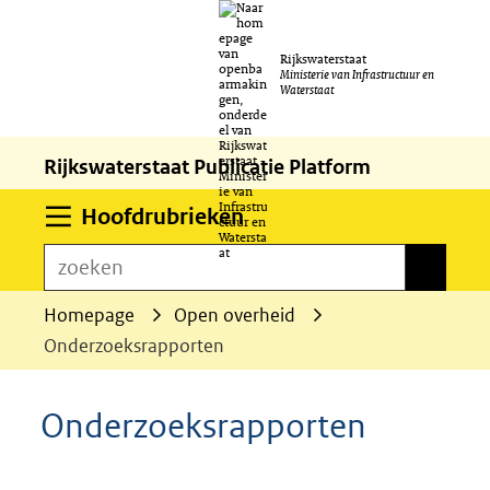
Ga
Rijkswaterstaat
naar
Ministerie van Infrastructuur en
Waterstaat
de
inhoud
Rijkswaterstaat Publicatie Platform
Uitklappen
Hoofdrubrieken
zoeken
zoeken
Homepage
Open overheid
Onderzoeksrapporten
Onderzoeksrapporten