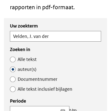
rapporten in pdf-formaat.
Zoeken
Zoeken
Uw zoekterm
in
binnen
de
de
index
index
Zoeken in
Alle tekst
auteur(s)
Documentnummer
Alle tekst inclusief bijlagen
Periode
Kies
t/m