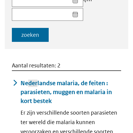
datum
Kies
voor
datum
veld
voor
Startdatum
veld
(dd-
zoeken
Einddatum
mm-
(dd-
jjjj)
mm-
jjjj)
Aantal resultaten: 2
Ne
der
landse malaria, de feiten :
parasieten, muggen en malaria in
kort bestek
Er zijn verschillende soorten parasieten
ter wereld die malaria kunnen
veroorzaken en verschillende soorten