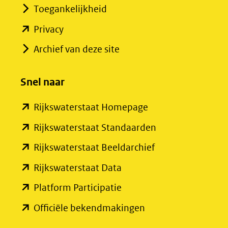
Toegankelijkheid
(opent
Privacy
in
Archief van deze site
nieuw
venster)
Snel naar
(verwijst
(opent
Rijkswaterstaat Homepage
naar
in
een
(opent
Rijkswaterstaat Standaarden
nieuw
andere
in
(opent
Rijkswaterstaat Beeldarchief
venster)
website)
nieuw
in
(opent
Rijkswaterstaat Data
(verwijst
venster)
nieuw
in
(opent
Platform Participatie
naar
(verwijst
venster)
nieuw
in
een
(opent
Officiële bekendmakingen
naar
(verwijst
venster)
nieuw
andere
in
een